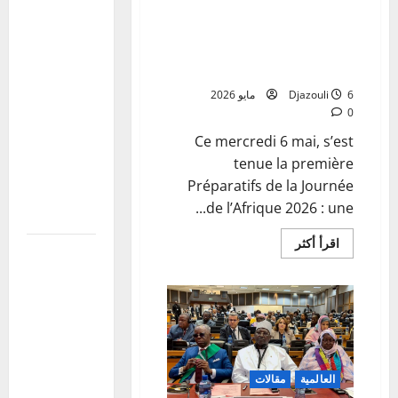
Préparatifs de la Journée de
de la
l’Afrique 2026 : une première
Journée de
réunion de coordination tenue
l’Afrique
au ministère des
2026 : une
6 مايو 2026
Djazouli
première
0
réunion de
Ce mercredi 6 mai, s’est
coordination
tenue la première
tenue au
Préparatifs de la Journée
ministère
de l’Afrique 2026 : une...
des
اقرأ
اقرأ أكثر
Mali:Visite
المزيد
عن
du
Préparatifs
de
Président
la
de la
Journée
de
Transition
l’Afrique
2026
aux blessés
:
une
العالمية
مقالات
et
première