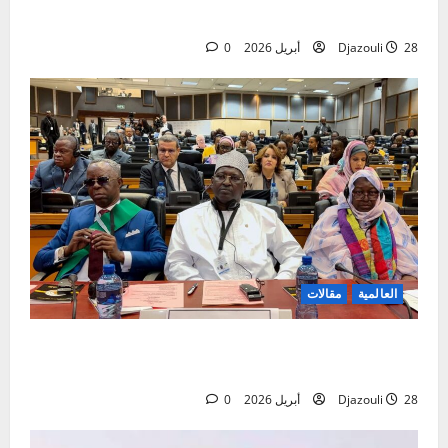
d’Armée Sadio CAMARA
28 أبريل 2026
Djazouli
0
العالمية
مقالات
افتتاح الدورة الاستثنائية للبرلمان الإفريقي في
ميدراند، جنوب إفريقيا
28 أبريل 2026
Djazouli
0