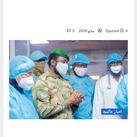
Préparatifs de la Journée de l’Afrique 2026 : une
première réunion de coordination tenue au
ministère des
6 مايو 2026
Djazouli
0
اخبار عالمية
Mali:Visite du Président de la Transition aux blessés
et condoléances à la famille du Général de corps