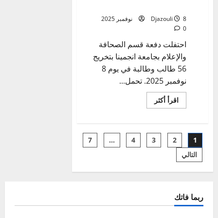
الصحافة والاعلام
a
8 نوفمبر 2025
Djazouli
d
0
i
o
احتفلت دفعة قسم الصحافة
C
والإعلام بجامعة انجمينا بتخريج
A
56 طالب وطالبة في يوم 8
M
نوفمبر 2025. تحمل...
A
R
اقرأ
اقرأ أكثر
A
المزيد
عن
تعليم
عالي_
28
جامعة
تعدد
أبريل
7
…
4
3
2
1
انجمينا
تخرج
2026
الدفعة
التالي
صفحات
السادسة
0
قسم
الصحافة
المقالات
والاعلام
ربما فاتك
اخبار عالمية
مقالات