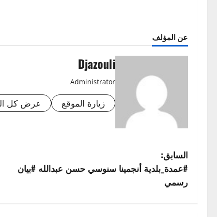
عن المؤلف
Djazouli
Administrator
زيارة الموقع
عرض كل الم
ت
السابق:
#عمدة_بلدية أنجمينا سنوسي حسن عبدالله #بيان
ص
رسمي
فّ