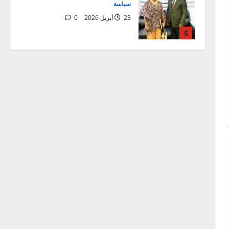
سياسة
23 أبريل 2026
0
5
اخبار عالمية
مقالات
Préparatifs de la Journée de
l’Afrique 2026 : une première
réunion de coordination tenue au
ministère des
1
6 مايو 2026
0
اخبار عالمية
Mali:Visite du Président de la
Transition aux blessés et
condoléances à la famille du
Général de corps d’Armée Sadio
2
CAMARA
العالمية
مقالات
28 أبريل 2026
0
افتتاح الدورة الاستثنائية للبرلمان
الإفريقي في ميدراند، جنوب
إفريقيا