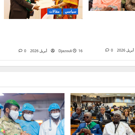
سياسي
مقالات
N’Djamena : l
semaine de sens
Tchad/Zimbabwe : un émissaire
risques de catas
spécial reçu par la ministre
10ᵉ 
délégué
0
16 أبريل 2026
Djazouli
0