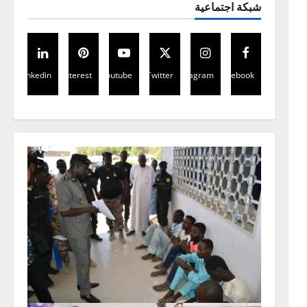
شبكة اجتماعية
Linkedin
Pinterest
Youtube
Twitter
Instagram
Facebook
اخبار عالمية
Mali:Visite du Président de la
Transition aux blessés et
condoléances à la famille du
Général de corps d’Armée Sadio
2
CAMARA
العالمية
مقالات
28 أبريل 2026
0
افتتاح الدورة الاستثنائية للبرلمان