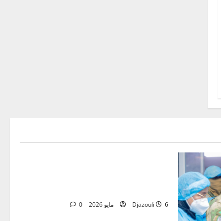
3
28 أبريل 2026
0
أمن
نزاع دار تاما
26 أبريل 2026
0
4
سياسة
23 أبريل 2026
0
5
اخبار عالمية
مقالات
Préparatifs de la Journée de l’Afrique
2026 : une première réunion de
coordination tenue au ministère des
6 مايو 2026
Djazouli
0