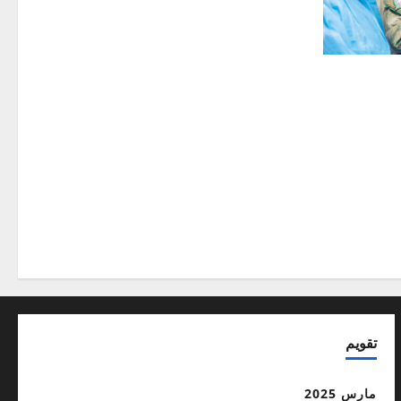
Mali:Visite
aux blessé
du Gé
تقويم
مارس 2025