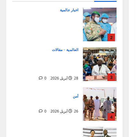
6 مايو 2026
0
اخبار عالمية
Mali:Visite du Président de la
Transition aux blessés et
condoléances à la famille du
Général de corps d’Armée Sadio
2
CAMARA
العالمية
مقالات
28 أبريل 2026
0
افتتاح الدورة الاستثنائية للبرلمان
الإفريقي في ميدراند، جنوب
إفريقيا
3
28 أبريل 2026
0
أمن
نزاع دار تاما
26 أبريل 2026
0
4