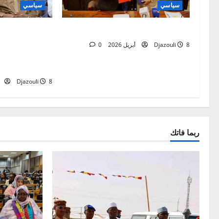
سياسي
سياسي
ancement d’une
𝐂𝐨𝐨𝐩𝐞𝐫𝐚𝐭𝐢𝐨𝐧 : 𝐓𝐜𝐡𝐚𝐝 – 𝐑𝐰𝐚𝐧𝐝𝐚
ibilisation aux
8 أبريل 2026
Djazouli
0
trophes dans le
arrondissement
8 أبريل 2026
Djazouli
ربما فاتك