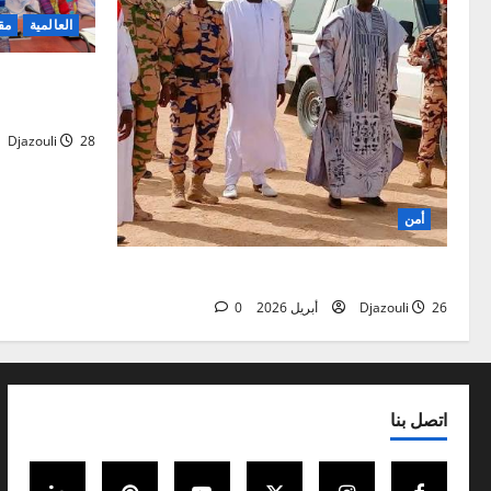
العالمية
مق
افتتاح الدورة
في ميدراند، 
28 أبريل 2026
Djazouli
أمن
نزاع دار تاما
26 أبريل 2026
Djazouli
0
اتصل بنا