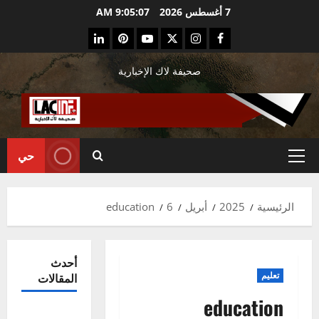
ي
7 أغسطس 2026
9:05:08 AM
Linkedin
Pinterest
Youtube
Twitter
Instagram
Facebook
توى
صحيفة لاك الإخبارية
حي
القائمة
الرئيسية
الرئيسية
2025
أبريل
6
education
أحدث
تعليم
المقالات
education
Préparatifs