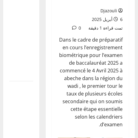
de la
Djazouli
Journée de
6 أبريل 2025
l’Afrique
تمت قراءة 1 دقيقة
0
2026 : une
première
Dans le cadre de préparatif
réunion de
en cours l’enregistrement
coordination
biométrique pour l’examen
tenue au
de baccalauréat 2025 a
ministère
commencé le 4 Avril 2025 à
des
abeche dans la région du
wadi , le premier tour le
Mali:Visite
taux de plusieurs écoles
du
secondaire qui on soumis
Président
cette étape essentielle
de la
selon les calendriers
Transition
d’examen.
aux blessés
et