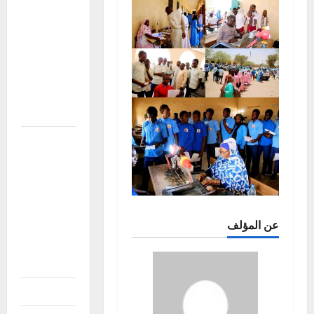
condoléances
à la famille
du Général
de corps
d’Armée
Sadio
CAMARA
افتتاح
الدورة
الاستثنائية
للبرلمان
الإفريقي
عن المؤلف
في ميدراند،
جنوب
إفريقيا
نزاع دار تاما