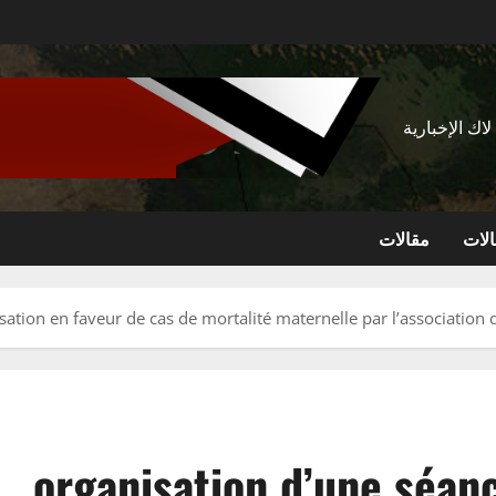
اك الإخبارية
لات
مقالات
isation en faveur de cas de mortalité maternelle par l’associatio
organisation d’une séanc