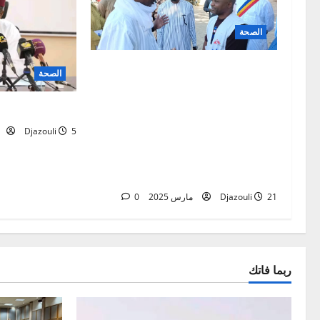
الصحة
La secrétaire d’Etat à la santé
الصحة
publique et à la prévention Dr
Mbaïdédji Dékandji Francine a
sanitaire.
visité ce vendredi l’hôpital du
5 أبريل 2025
Djazouli
district sanitaire de Goz- Ator dans
le 10ème arrondissement de la
ville de N’Djamena.les
21 مارس 2025
Djazouli
0
ربما فاتك