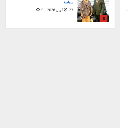
اخبار عالمية
مقالات
Préparatifs de la Journée de
l’Afrique 2026 : une première
réunion de coordination tenue au
ministère des
1
6 مايو 2026
0
اخبار عالمية
Mali:Visite du Président de la
Transition aux blessés et
condoléances à la famille du
Général de corps d’Armée Sadio
2
CAMARA
العالمية
مقالات
28 أبريل 2026
0
افتتاح الدورة الاستثنائية للبرلمان
الإفريقي في ميدراند، جنوب
إفريقيا
3
28 أبريل 2026
0
أمن