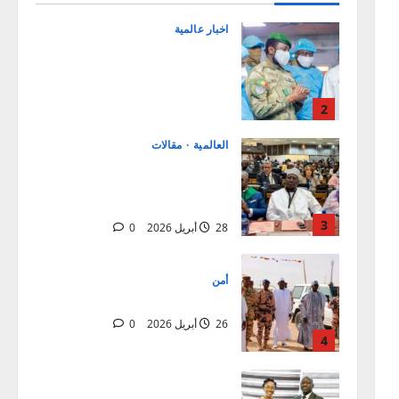
Transition aux blessés et
condoléances à la famille du
Général de corps d’Armée Sadio
2
CAMARA
العالمية
مقالات
28 أبريل 2026
0
افتتاح الدورة الاستثنائية للبرلمان
الإفريقي في ميدراند، جنوب
إفريقيا
3
28 أبريل 2026
0
أمن
نزاع دار تاما
26 أبريل 2026
0
4
سياسة
23 أبريل 2026
0
5