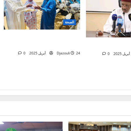
الصحة
renforcement du secteur de la
santé dans l’état du ouaddaï.
24 أبريل 2025
Djazouli
0
0