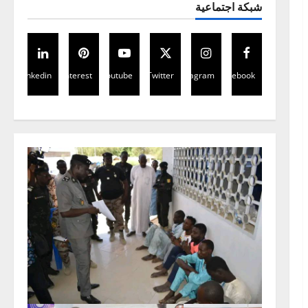
شبكة اجتماعية
Linkedin
Pinterest
Youtube
Twitter
Instagram
Facebook
اخبار عالمية
Mali:Visite du Président de la
Transition aux blessés et
condoléances à la famille du
Général de corps d’Armée Sadio
2
CAMARA
العالمية
مقالات
28 أبريل 2026
0
افتتاح الدورة الاستثنائية للبرلمان
الإفريقي في ميدراند، جنوب
إفريقيا
3
28 أبريل 2026
0