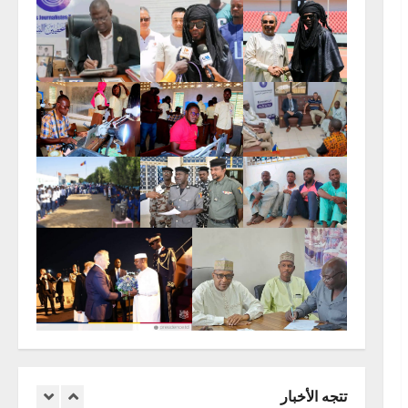
أمن
نزاع دار تاما
26 أبريل 2026
0
4
سياسة
23 أبريل 2026
0
5
اخبار عالمية
مقالات
Préparatifs de la Journée de
l’Afrique 2026 : une première
réunion de coordination tenue au
ministère des
1
6 مايو 2026
0
اخبار عالمية
Mali:Visite du Président de la
تتجه الأخبار