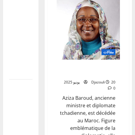
de la
Journée de
l’Afrique
2026 : une
première
réunion de
coordination
مقالات
tenue au
ministère
Malheur de perte l’une des
des
femme idéal du Tchad
20 يونيو 2025
Djazouli
Mali:Visite
0
du
Aziza Baroud, ancienne
Président
ministre et diplomate
de la
tchadienne, est décédée
Transition
au Maroc. Figure
aux blessés
emblématique de la
et