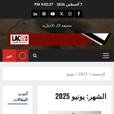
ي
7 أغسطس 2026
9:02:28 PM
Linkedin
Pinterest
Youtube
Twitter
Instagram
Facebook
توى
صحيفة لاك الإخبارية
حي
القائمة
الرئيسية
الرئيسية
2025
يونيو
الشهر:
يونيو 2025
أحدث
المقالات
Préparatifs