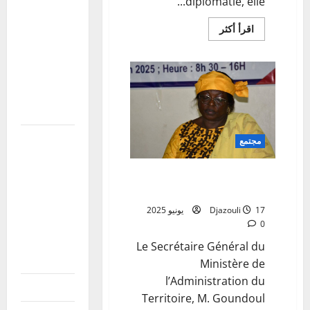
diplomatie, elle...
condoléances
à la famille
اقرأ
اقرأ أكثر
المزيد
du Général
عن
Malheur
de corps
de
d’Armée
perte
l’une
Sadio
des
femme
CAMARA
idéal
du
Tchad
افتتاح
مجتمع
الدورة
الاستثنائية
ouverture d’ un atelier a la
للبرلمان
société linguistique
الإفريقي
17 يونيو 2025
Djazouli
في ميدراند،
0
جنوب
Le Secrétaire Général du
إفريقيا
Ministère de
l’Administration du
نزاع دار تاما
Territoire, M. Goundoul