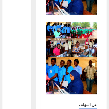
condoléances
à la famille
du Général
de corps
d’Armée
Sadio
CAMARA
افتتاح
الدورة
الاستثنائية
للبرلمان
الإفريقي
في ميدراند،
جنوب
إفريقيا
نزاع دار تاما
عن المؤلف