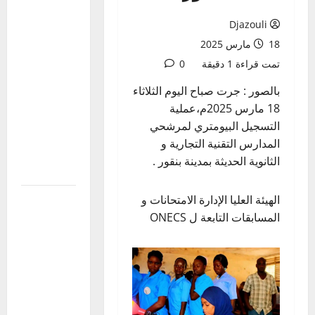
de la
Djazouli
Journée de
18 مارس 2025
l’Afrique
تمت قراءة 1 دقيقة
0
2026 : une
première
بالصور : جرت صباح اليوم الثلاثاء
réunion de
18 مارس 2025م،عملية
coordination
التسجيل البيومتري لمرشحي
tenue au
المدارس التقنية التجارية و
ministère
الثانوية الحديثة بمدينة بنقور .
des
Mali:Visite
الهيئة العليا الإدارة الامتحانات و
du
المسابقات التابعة ل ONECS
Président
de la
Transition
aux blessés
et