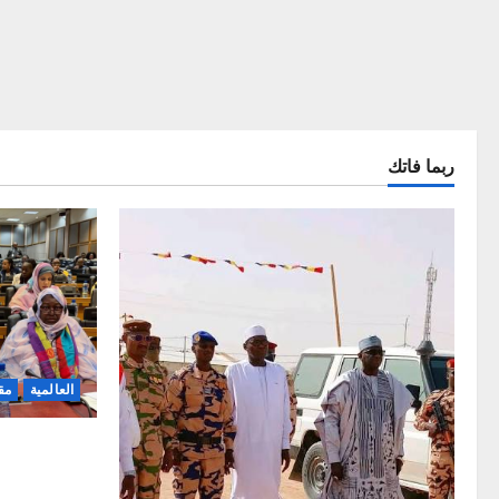
ربما فاتك
العالمية
مق
افتتاح الدورة
في ميدراند، 