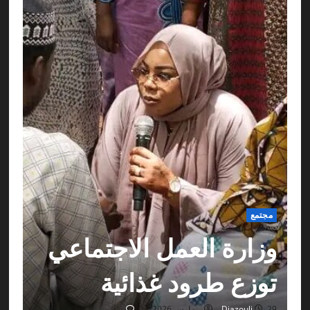
مع
يم

مجتمع
مة
وزارة العمل الاجتماعي
ان
توزع طرود غذائية
29 مارس 2026
0
Djazouli
29 مارس 2026