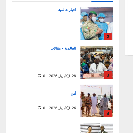
6 مايو 2026
0
اخبار عالمية
Mali:Visite du Président de la
Transition aux blessés et
condoléances à la famille du
Général de corps d’Armée Sadio
2
CAMARA
العالمية
مقالات
28 أبريل 2026
0
افتتاح الدورة الاستثنائية للبرلمان
الإفريقي في ميدراند، جنوب
إفريقيا
3
28 أبريل 2026
0
أمن
نزاع دار تاما
26 أبريل 2026
0
4