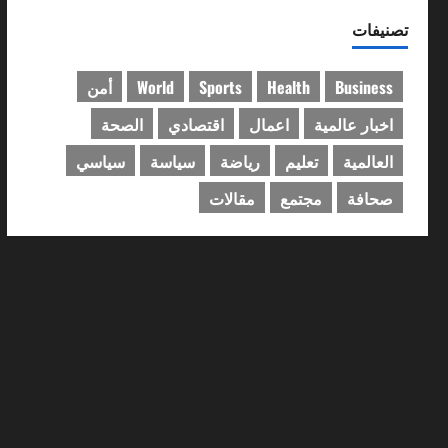
تصنيفات
أمن
World
Sports
Health
Business
الصحة
اقتصادي
اعمال
اخبار عالمية
سياسي
سياسة
رياضة
تعليم
العالمية
مقالات
مجتمع
صحافة
مجتمع
𝐦𝐢𝐬𝐬𝐢𝐨𝐧 𝐝𝐞 𝐬𝐮𝐢𝐯𝐢 𝐝𝐞𝐬
𝐮𝐯𝐫𝐚𝐠𝐞𝐬 𝐡𝐲𝐝𝐫𝐚𝐮𝐥𝐢𝐪𝐮𝐞𝐬
𝐥’𝐄𝐬𝐭 𝐝𝐮 𝐩𝐚𝐲𝐬 𝐬𝐞
𝐩𝐨𝐮𝐫𝐬𝐮𝐢s
0
Djazouli
16 يونيو 2025