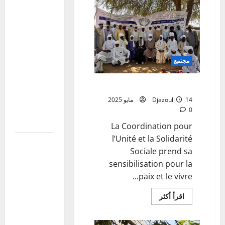
de la
Journée de
l’Afrique
2026 : une
première
مجتمع
réunion de
coordination
sensibilisation
tenue au
14 مايو 2025
Djazouli
ministère
0
des
La Coordination pour
l’Unité et la Solidarité
Mali:Visite
Sociale prend sa
du
sensibilisation pour la
Président
paix et le vivre...
de la
Transition
اقرأ
اقرأ أكثر
المزيد
aux blessés
عن
et
sensibilisation