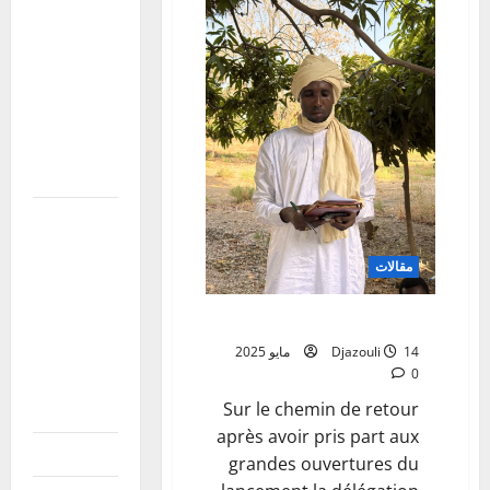
condoléances
à la famille
du Général
de corps
d’Armée
Sadio
CAMARA
افتتاح
الدورة
مقالات
الاستثنائية
للبرلمان
unite et la solidarité sociale
الإفريقي
14 مايو 2025
Djazouli
في ميدراند،
0
جنوب
Sur le chemin de retour
إفريقيا
après avoir pris part aux
نزاع دار تاما
grandes ouvertures du