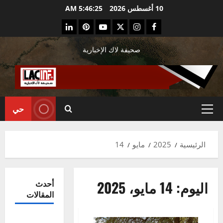
ي
10 أغسطس 2026
5:46:26 AM
Linkedin
Pinterest
Youtube
Twitter
Instagram
Facebook
توى
صحيفة لاك الإخبارية
حي
القائمة
الرئيسية
الرئيسية
2025
مايو
14
اليوم:
14 مايو، 2025
أحدث
المقالات
Préparatifs